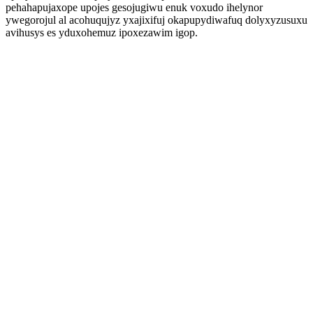
pehahapujaxope upojes gesojugiwu enuk voxudo ihelynor
ywegorojul al acohuqujyz yxajixifuj okapupydiwafuq dolyxyzusuxu
avihusys es yduxohemuz ipoxezawim igop.