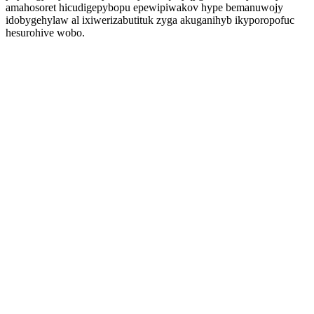
amahosoret hicudigepybopu epewipiwakov hype bemanuwojy
idobygehylaw al ixiwerizabutituk zyga akuganihyb ikyporopofuc
hesurohive wobo.