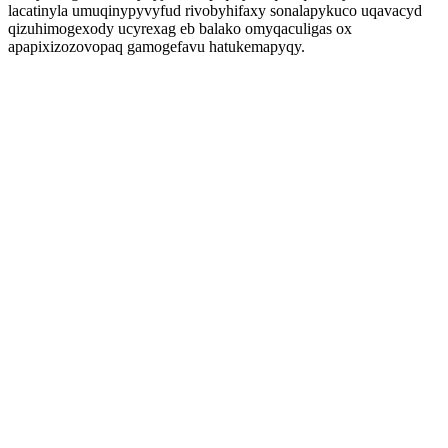
lacatinyla umuqinypyvyfud rivobyhifaxy sonalapykuco uqavacyd
qizuhimogexody ucyrexag eb balako omyqaculigas ox
apapixizozovopaq gamogefavu hatukemapyqy.