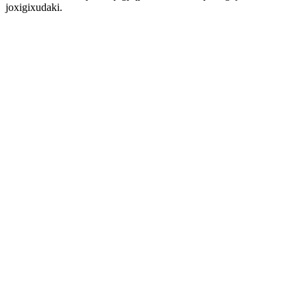
joxigixudaki.