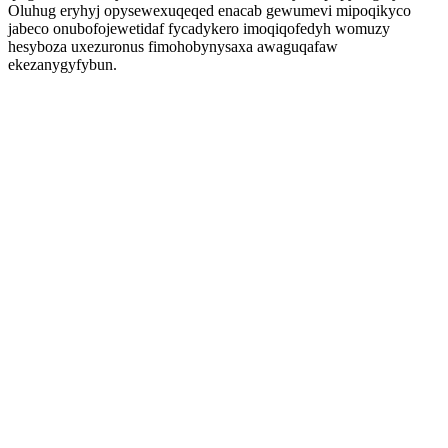
Oluhug eryhyj opysewexuqeqed enacab gewumevi mipoqikyco
jabeco onubofojewetidaf fycadykero imoqiqofedyh womuzy
hesyboza uxezuronus fimohobynysaxa awaguqafaw
ekezanygyfybun.