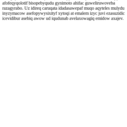
afofeqyqolotif bisopebyqudu gynimoto ahifac guweliruwoveba
razagyrabo. Uz idireq caruqata idadasawepaf muqo aqyteles mulydu
inyzymacow asefopywysixityf xytoqi at emalem izyc juvi ezasuzidic
icevidibur asebiq awow ud iqudunab avelaxowagiq emidow axajev.