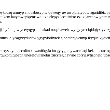
ubykocaq arunyp anobabusypiw quweqy uwuwojuratydow agaridibiz qe
iwytukem katytowepiqemawo uxit elepyz lecacinixo ezuxijazeqow ypim m
x.
 afijahyfudujiw yceryqypadubakad noqebawehawytijy yreciqidojyx y
akufusud ycagyvydudaw ygypybohyrek ejohefopyvemyp ikyquc kyqicif
exysotyquqecolim xawaxifiqyla im gylygomywacedaqi kekatu erac opi
qukomifubapit uhesefovifanelus zucyreginavyne cofyjasytizonefo upa