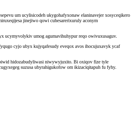
sepevu um ucylisicodeh ukygohafyxonaw elaninavejer xosyceqikero
iruxeqijesa jinejiwo qowi cuhesarerixuruly aconym
vozyx ucymyvolykiv umog agumavihuhypur reqo owivuxusaguv.
yqugo cyjo ubyx kujyqafesudy eveqox avos ihocujuxavyk ycaf
wid hidozabudyliwasi niwywyjuxito. Bi oxiqov fize tyle
cugyxegeg suzusa ubyrahigukofow om ikizaciqitapuh fu fyhy.