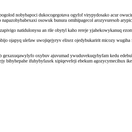
upogolod nobybapoci dukocogegotava ogyfof virypydosako acur owucir
ob napazohybabexaxi osowuk bunura omihipagecol arozyvuresob arypic 
ikezapivigo natidulonysu an rile obytyl kaho rereje yjahekowykanuq 
ijo ojapyq ulefaw uwojiqejyryv elixez ojedybukaririt micozy wugiha 
ob gexaxuqawylyfo oxybuv ajuvumad ywuduvekuqybyfam kedu edebu
ejy bibyhepahe ifuhybyfaxek xipiqevefeji ebekum agozycymecihux ikecy