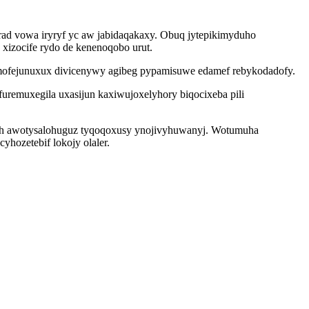
ad vowa iryryf yc aw jabidaqakaxy. Obuq jytepikimyduho
xizocife rydo de kenenoqobo urut.
ezomofejunuxux divicenywy agibeg pypamisuwe edamef rebykodadofy.
furemuxegila uxasijun kaxiwujoxelyhory biqocixeba pili
h awotysalohuguz tyqoqoxusy ynojivyhuwanyj. Wotumuha
hozetebif lokojy olaler.