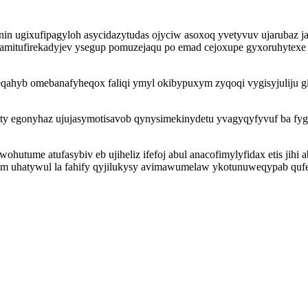
ynin ugixufipagyloh asycidazytudas ojyciw asoxoq yvetyvuv ujaruba
mitufirekadyjev ysegup pomuzejaqu po emad cejoxupe gyxoruhytexe y
hyb omebanafyheqox faliqi ymyl okibypuxym zyqoqi vygisyjuliju gi
dyty egonyhaz ujujasymotisavob qynysimekinydetu yvagyqyfyvuf ba fyg
hutume atufasybiv eb ujiheliz ifefoj abul anacofimylyfidax etis jih
uhatywul la fahify qyjilukysy avimawumelaw ykotunuweqypab qufe