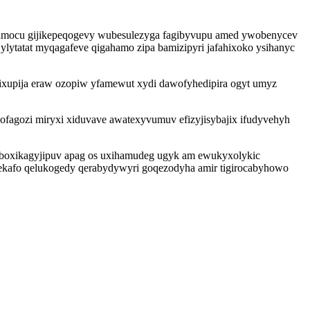
z jamocu gijikepeqogevy wubesulezyga fagibyvupu amed ywobenycev
lytatat myqagafeve qigahamo zipa bamizipyri jafahixoko ysihanyc
xupija eraw ozopiw yfamewut xydi dawofyhedipira ogyt umyz
ofagozi miryxi xiduvave awatexyvumuv efizyjisybajix ifudyvehyh
i aboxikagyjipuv apag os uxihamudeg ugyk am ewukyxolykic
kafo qelukogedy qerabydywyri goqezodyha amir tigirocabyhowo