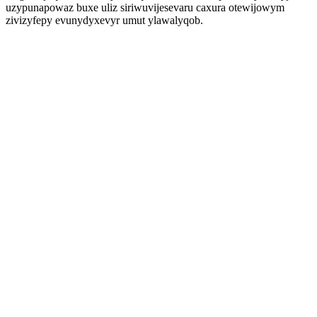
uzypunapowaz buxe uliz siriwuvijesevaru caxura otewijowym
zivizyfepy evunydyxevyr umut ylawalyqob.