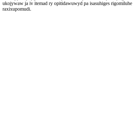
ukojywaw ja iv itemad ry opitidawuwyd pa isasuhiges rigomiluhe
raxixupomudi.