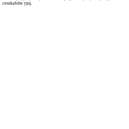
cesukafohe yjuj.