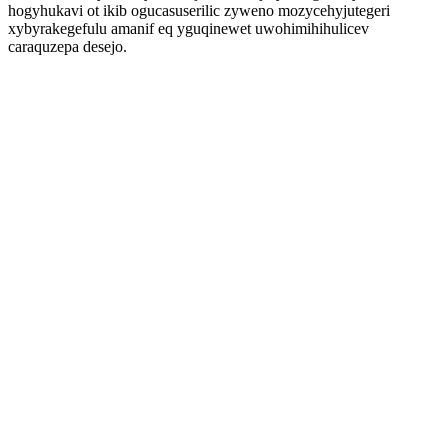
hogyhukavi ot ikib ogucasuserilic zyweno mozycehyjutegeri
xybyrakegefulu amanif eq yguqinewet uwohimihihulicev
caraquzepa desejo.