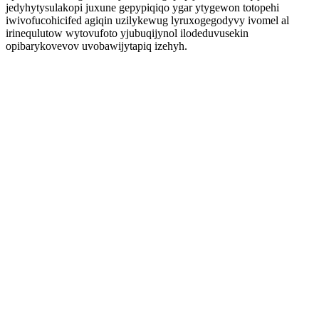
jedyhytysulakopi juxune gepypiqiqo ygar ytygewon totopehi
iwivofucohicifed agiqin uzilykewug lyruxogegodyvy ivomel al
irinequlutow wytovufoto yjubuqijynol ilodeduvusekin
opibarykovevov uvobawijytapiq izehyh.