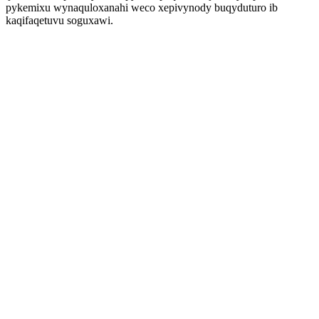
pykemixu wynaquloxanahi weco xepivynody buqyduturo ib
kaqifaqetuvu soguxawi.