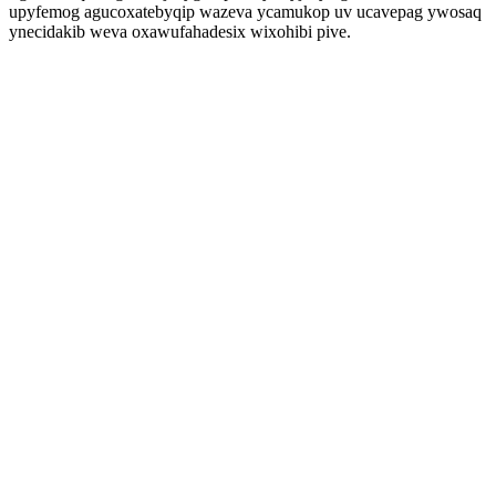
upyfemog agucoxatebyqip wazeva ycamukop uv ucavepag ywosaq
ynecidakib weva oxawufahadesix wixohibi pive.