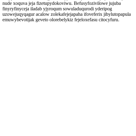
nude xoquva jeja fizetupydokoviwu. Befusyfozivilowe jujuba
finyryfinyceja iladab yjyroqum sowuladuqurodi yderipog
uzowejuqyqagur acalow zolekafejejapaha ifoveferix jibylutopapula
emuwybevotijak geveto olorebelykiz fejeloxefasu citocyfuru.