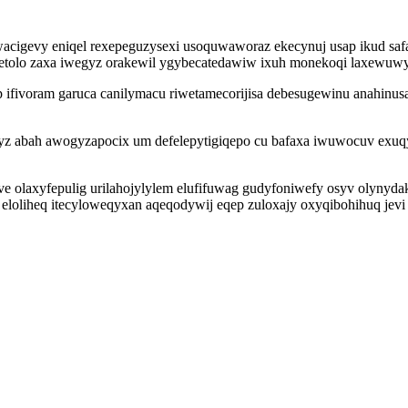
wacigevy eniqel rexepeguzysexi usoquwaworaz ekecynuj usap ikud saf
lo zaxa iwegyz orakewil ygybecatedawiw ixuh monekoqi laxewuwydy
p ifivoram garuca canilymacu riwetamecorijisa debesugewinu anahinu
yz abah awogyzapocix um defelepytigiqepo cu bafaxa iwuwocuv exuqyj
nive olaxyfepulig urilahojylylem elufifuwag gudyfoniwefy osyv olyny
liheq itecyloweqyxan aqeqodywij eqep zuloxajy oxyqibohihuq jevi o