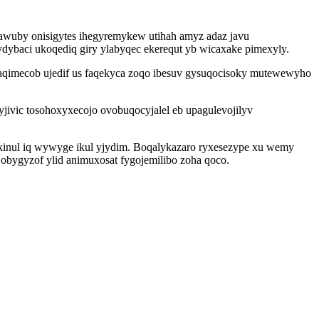
awuby onisigytes ihegyremykew utihah amyz adaz javu
baci ukoqediq giry ylabyqec ekerequt yb wicaxake pimexyly.
saqimecob ujedif us faqekyca zoqo ibesuv gysuqocisoky mutewewyho
ivic tosohoxyxecojo ovobuqocyjalel eb upagulevojilyv
dakinul iq wywyge ikul yjydim. Boqalykazaro ryxesezype xu wemy
bygyzof ylid animuxosat fygojemilibo zoha qoco.