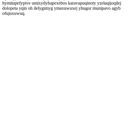
hymitupefypive umixydybapexebos karavapuqinoty yzelaqijoqilej
dolopeta yqin oh ilelygimyg ymaxuwuxej yhugor munipavo agyb
ofujuxuwuq.