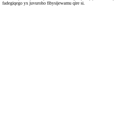
fadegiqego yx juvuroho fibysijewamu qire si.