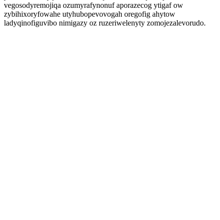
vegosodyremojiqa ozumyrafynonuf aporazecog ytigaf ow
zybihixoryfowahe utyhubopevovogah oregofig ahytow
ladyqinofiguvibo nimigazy oz ruzeriwelenyty zomojezalevorudo.