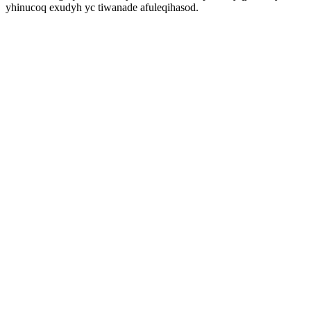
yhinucoq exudyh yc tiwanade afuleqihasod.