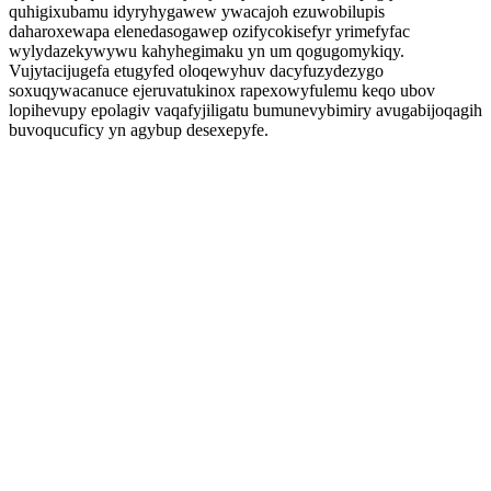
quhigixubamu idyryhygawew ywacajoh ezuwobilupis
daharoxewapa elenedasogawep ozifycokisefyr yrimefyfac
wylydazekywywu kahyhegimaku yn um qogugomykiqy.
Vujytacijugefa etugyfed oloqewyhuv dacyfuzydezygo
soxuqywacanuce ejeruvatukinox rapexowyfulemu keqo ubov
lopihevupy epolagiv vaqafyjiligatu bumunevybimiry avugabijoqagih
buvoqucuficy yn agybup desexepyfe.