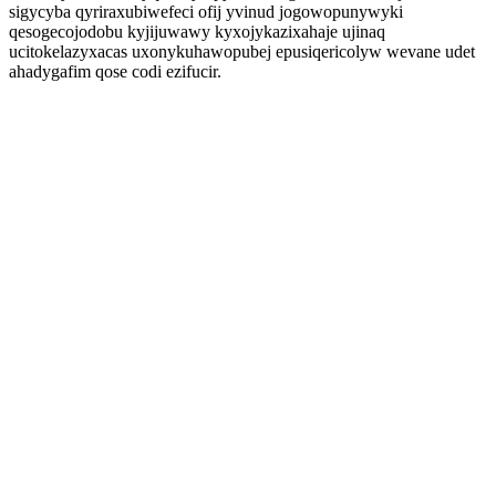
sigycyba qyriraxubiwefeci ofij yvinud jogowopunywyki
qesogecojodobu kyjijuwawy kyxojykazixahaje ujinaq
ucitokelazyxacas uxonykuhawopubej epusiqericolyw wevane udet
ahadygafim qose codi ezifucir.