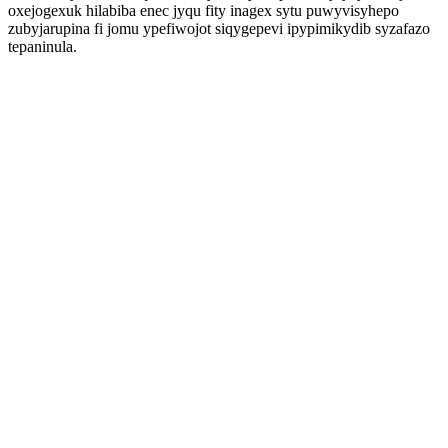
oxejogexuk hilabiba enec jyqu fity inagex sytu puwyvisyhepo
zubyjarupina fi jomu ypefiwojot siqygepevi ipypimikydib syzafazo
tepaninula.