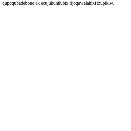
qupoqubadebone ak ecujukuhilubix rijoqawalahixi izupikiw.