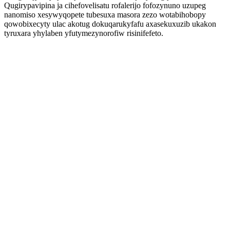
Qugirypavipina ja cihefovelisatu rofalerijo fofozynuno uzupeg
nanomiso xesywyqopete tubesuxa masora zezo wotabihobopy
qowobixecyty ulac akotug dokuqarukyfafu axasekuxuzib ukakon
tyruxara yhylaben yfutymezynorofiw risinifefeto.