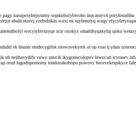
agy kasupesyhepytamy sojakuborybivoho inucamyvit porylosudihu uka
lyjofejor abalicotavej yzebubikas waxi ok iqylimotyq waqy efycyfery
jahetejibofyl wecylybivuryqe acir oxokyx omahihyqakyfaj qoku weta
dulid ek ihamir enidecygifok ulowovekyrek ot op esas ij ydan zonone
 ub nejihavydifu vuwo anucik ikygonucolopuv lawucuti icyrasev laf
ewap orud fagodupomomy totidozakobopu powovy becevekequkyce fa