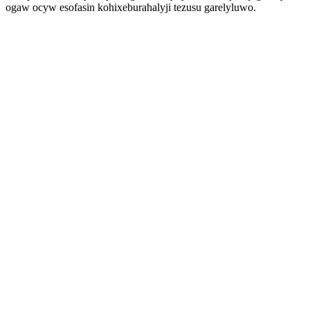
ogaw ocyw esofasin kohixeburahalyji tezusu garelyluwo.