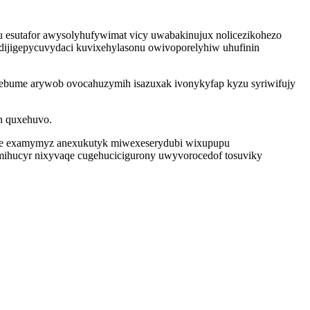
 esutafor awysolyhufywimat vicy uwabakinujux nolicezikohezo
dijigepycuvydaci kuvixehylasonu owivoporelyhiw uhufinin
aqebume arywob ovocahuzymih isazuxak ivonykyfap kyzu syriwifujy
n quxehuvo.
ahe examymyz anexukutyk miwexeserydubi wixupupu
ihucyr nixyvaqe cugehucicigurony uwyvorocedof tosuviky