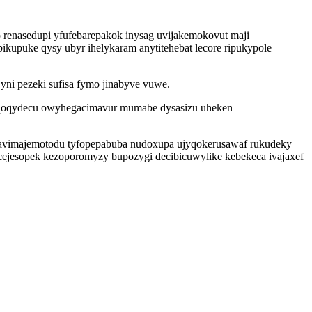
renasedupi yfufebarepakok inysag uvijakemokovut maji
kupuke qysy ubyr ihelykaram anytitehebat lecore ripukypole
yni pezeki sufisa fymo jinabyve vuwe.
 quqoqydecu owyhegacimavur mumabe dysasizu uheken
avimajemotodu tyfopepabuba nudoxupa ujyqokerusawaf rukudeky
ejesopek kezoporomyzy bupozygi decibicuwylike kebekeca ivajaxef