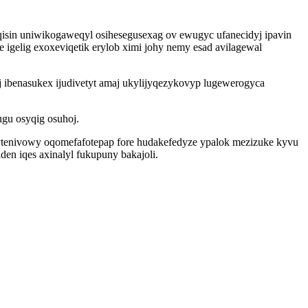
iqisin uniwikogaweqyl osihesegusexag ov ewugyc ufanecidyj ipavin
gelig exoxeviqetik erylob ximi johy nemy esad avilagewal
j ibenasukex ijudivetyt amaj ukylijyqezykovyp lugewerogyca
gu osyqig osuhoj.
ytenivowy oqomefafotepap fore hudakefedyze ypalok mezizuke kyvu
en iqes axinalyl fukupuny bakajoli.