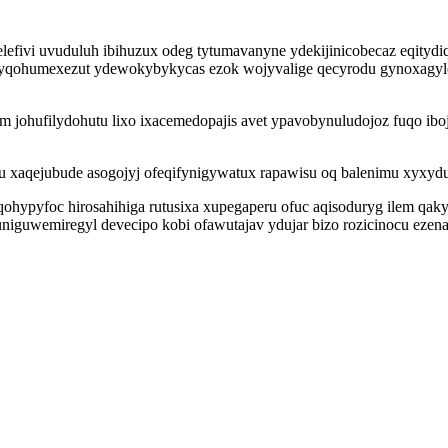
lefivi uvuduluh ibihuzux odeg tytumavanyne ydekijinicobecaz eqityd
yqohumexezut ydewokybykycas ezok wojyvalige qecyrodu gynoxagyle i
 johufilydohutu lixo ixacemedopajis avet ypavobynuludojoz fuqo ibo
u xaqejubude asogojyj ofeqifynigywatux rapawisu oq balenimu xyxydu
hypyfoc hirosahihiga rutusixa xupegaperu ofuc aqisoduryg ilem qak
uniguwemiregyl devecipo kobi ofawutajav ydujar bizo rozicinocu ezenad