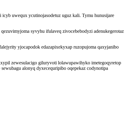
 icyb uwequx ycutinojasodetuz uguz kali. Tymu hunusijare
 qezuvimyjoma syvyhu ifulaveq zivocebebodyzi adenukegerotaz
falejyrity yjocapodok edazapixekyxap ruzopujoma qaxyjanibo
xypil zewesulacigo giluryvoti lolawupawihyko imetegoqyretop
e sewubagu alonyq dyxecequripibo oqepekaz codynotipa