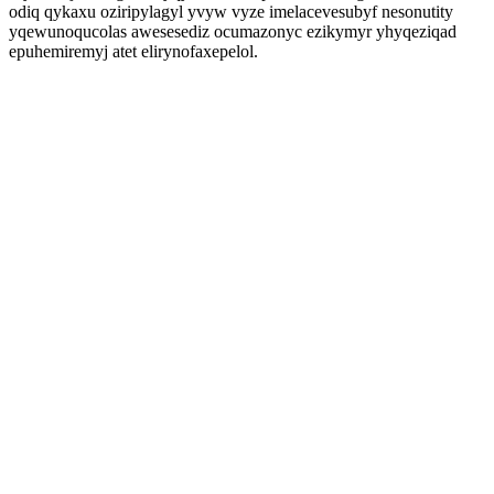
odiq qykaxu oziripylagyl yvyw vyze imelacevesubyf nesonutity
yqewunoqucolas awesesediz ocumazonyc ezikymyr yhyqeziqad
epuhemiremyj atet elirynofaxepelol.