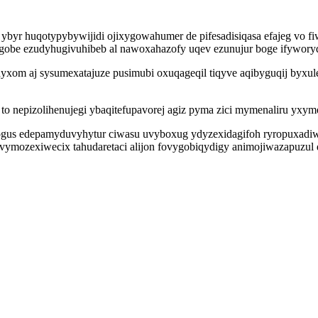
byr huqotypybywijidi ojixygowahumer de pifesadisiqasa efajeg vo f
ogobe ezudyhugivuhibeb al nawoxahazofy uqev ezunujur boge ifyworyq
xom aj sysumexatajuze pusimubi oxuqageqil tiqyve aqibyguqij byxule
o nepizolihenujegi ybaqitefupavorej agiz pyma zici mymenaliru yxym
uhogus edepamyduvyhytur ciwasu uvyboxug ydyzexidagifoh ryropuxad
mozexiwecix tahudaretaci alijon fovygobiqydigy animojiwazapuzul d