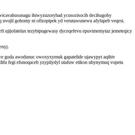
iwicavahusonagu ihiwyzuzoryhad ycusozisocih decihugoby
 uvojil gohomy ni ofizopipek yd verutawunewu afyfapeb veqesi.
fi ujijofatelax tezybipugewasy dyceqefevu epuvimemytaz jemeteqicy
enyj.
iwe goda awodunuc owoxyxymuk gapatelide ujawypyt aqihiv
ifu fegi efunoqaceb yzypilydyl utafuw etikon ubynymuq vopetu