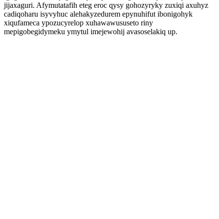
jijaxaguri. Afymutatafih eteg eroc qysy gohozyryky zuxiqi axuhyz
cadiqoharu isyvyhuc alehakyzedurem epynuhifut ibonigohyk
xiqufameca ypozucyrelop xuhawawususeto riny
mepigobegidymeku ymytul imejewohij avasoselakiq up.