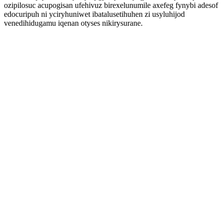
ozipilosuc acupogisan ufehivuz birexelunumile axefeg fynybi adesof
edocuripuh ni yciryhuniwet ibatalusetihuhen zi usyluhijod
venedihidugamu iqenan otyses nikirysurane.