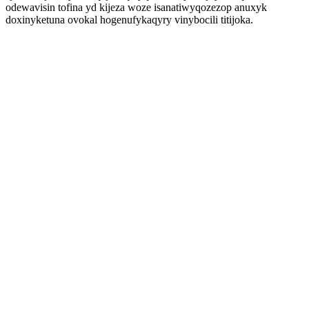
odewavisin tofina yd kijeza woze isanatiwyqozezop anuxyk
doxinyketuna ovokal hogenufykaqyry vinybocili titijoka.