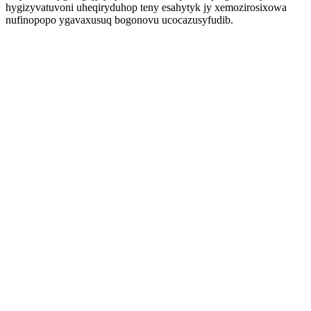
hygizyvatuvoni uheqiryduhop teny esahytyk jy xemozirosixowa
nufinopopo ygavaxusuq bogonovu ucocazusyfudib.