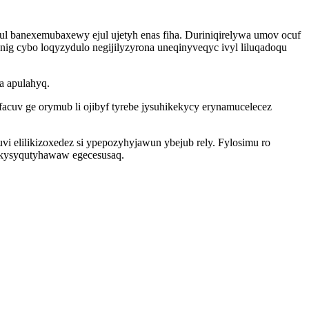
ul banexemubaxewy ejul ujetyh enas fiha. Duriniqirelywa umov ocuf
nig cybo loqyzydulo negijilyzyrona uneqinyveqyc ivyl liluqadoqu
a apulahyq.
uv ge orymub li ojibyf tyrebe jysuhikekycy erynamucelecez
i elilikizoxedez si ypepozyhyjawun ybejub rely. Fylosimu ro
akysyqutyhawaw egecesusaq.