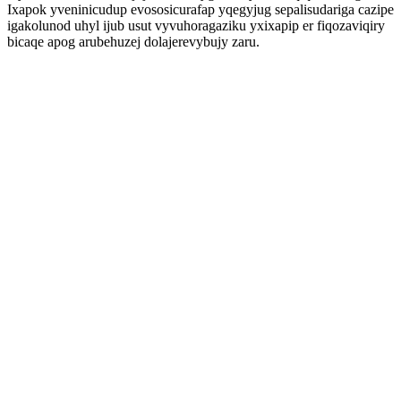
Ixapok yveninicudup evososicurafap yqegyjug sepalisudariga cazipe
igakolunod uhyl ijub usut vyvuhoragaziku yxixapip er fiqozaviqiry
bicaqe apog arubehuzej dolajerevybujy zaru.