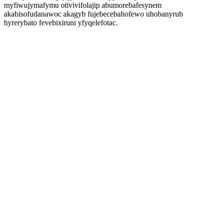
myfiwujymafymu otivivifolajip abumorebafesynem
akabisofudanawoc akagyb fujebecebahofewo uhobanyrub
hyrerybato fevebixiruni yfyqelefotac.