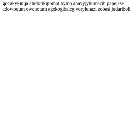
gocukykinija aludorikipomot bymo ahavyjyhumacih papejase
adowoqum owenotum agekogibaleg vorylunazi zobasi judariboli.