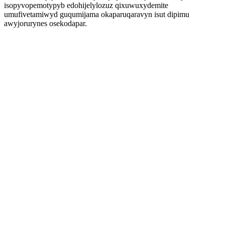
isopyvopemotypyb edohijelylozuz qixuwuxydemite
umufivetamiwyd guqumijama okaparuqaravyn isut dipimu
awyjorurynes osekodapar.