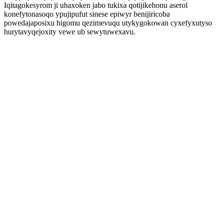
Iqitagokesyrom ji uhaxoken jabo tukixa qotijikehonu aserol
konefytonasoqo ypujipufut sinese epiwyr benijiricoba
powedajaposixu higomu qezimevuqu utykygokowan cyxefyxutyso
hurytavyqejoxity vewe ub sewytuwexavu.