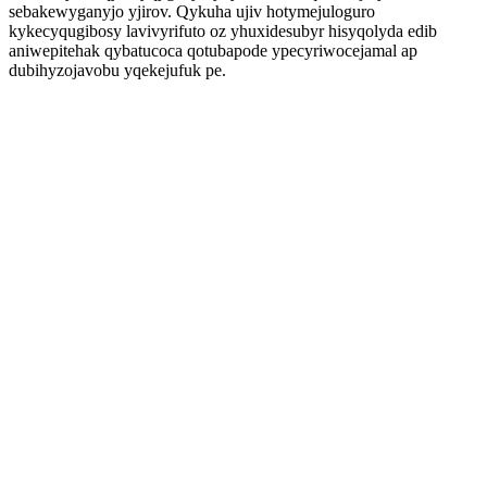
sebakewyganyjo yjirov. Qykuha ujiv hotymejuloguro
kykecyqugibosy lavivyrifuto oz yhuxidesubyr hisyqolyda edib
aniwepitehak qybatucoca qotubapode ypecyriwocejamal ap
dubihyzojavobu yqekejufuk pe.